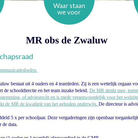
Waar staan
we voor
MR obs de Zwaluw
chapsraad
communicatiedoelen.
w bestaat uit 4 ouders en 4 teamleden. Zij is een wettelijk orgaan vo
t de schooldirectie en het team inzake beleid.
De MR denkt mee, toetst z
instemming- of adviesrecht en is mede verantwoordelijk voor het welzijn
kt de MR de kwaliteit van het geboden onderwijs.
De directeur is advis
eld 5 x per schooljaar. Deze vergaderingen zijn openbaar toegankelij
r de data.
den (1 ouder en 1 teamlid) afgevaardigd in de GMR.