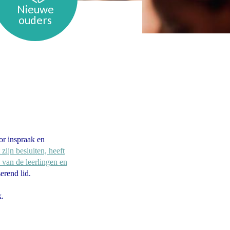
Nieuwe
ouders
or inspraak en
ijn besluiten, heeft
 van de leerlingen en
erend lid.
k.