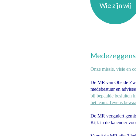
Wie zijn wij
Medezeggens
Onze missie, visie en 
De MR van Obs de Zwalu
medebestuur en adviseer
bij bepaalde besluiten 
het team. Tevens bewaa
De MR vergadert gemidd
Kijk in de kalender voo
Vanuit de MR zijn 2 le