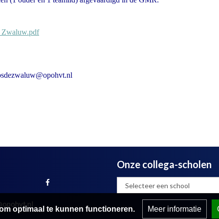
R_Zwaluw.pdf
obsdezwaluw@opohvt.nl
Onze collega-scholen
@opohvt.nl
om optimaal te kunnen functioneren.
Meer informatie