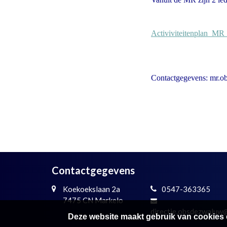
Activiviteitenplan_M
Contactgegevens: mr.
Contactgegevens
Koekoekslaan 2a
0547-363365
7475 CN Markelo
directie.obsdezwaluw
Deze website maakt gebruik van cookies 