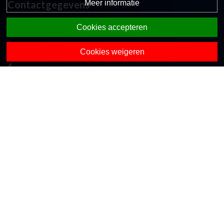
Meer informatie
Contactgegevens
Koekoekslaan 2a
Cookies accepteren
7475 CN Markelo
0547-363365
Cookies weigeren
directie.obsdezwaluw@opohvt.nl
Onze collega-scholen