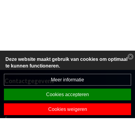
Deze website maakt gebruik van cookies om optimaal
te kunnen functioneren.
Meer informatie
Contactgegevens
Koekoekslaan 2a
Cookies accepteren
7475 CN Markelo
0547-363365
Cookies weigeren
directie.obsdezwaluw@opohvt.nl
Onze collega-scholen